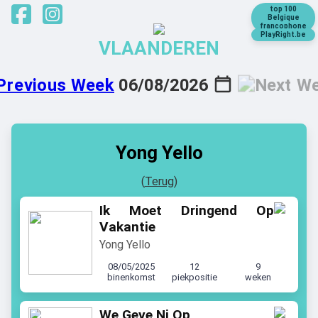
top 100
Belgique
francophone
PlayRight.be
VLAANDEREN
06/08/2026
Yong Yello
(
Terug
)
Ik Moet Dringend Op
Vakantie
Yong Yello
08/05/2025
12
9
binenkomst
piekpositie
weken
We Geve Ni Op