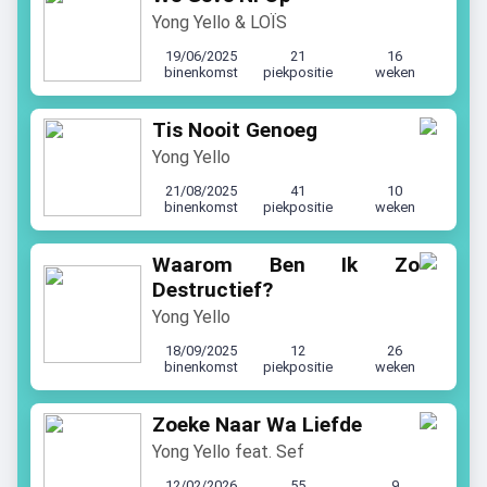
Yong Yello & LOÏS
19/06/2025
21
16
binenkomst
piekpositie
weken
Tis Nooit Genoeg
Yong Yello
21/08/2025
41
10
binenkomst
piekpositie
weken
Waarom Ben Ik Zo
Destructief?
Yong Yello
18/09/2025
12
26
binenkomst
piekpositie
weken
Zoeke Naar Wa Liefde
Yong Yello feat. Sef
12/02/2026
55
9